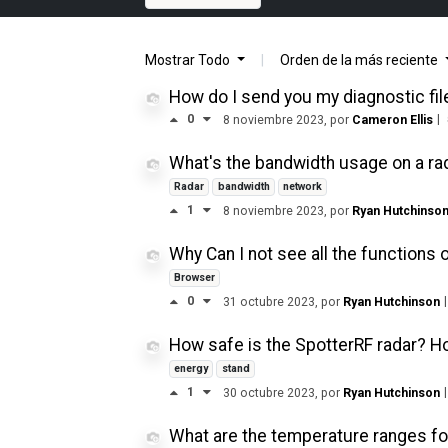
Mostrar
Todo
|
Orden de la
más reciente
How do I send you my diagnostic fil
0
|
8 noviembre 2023
, por
Cameron Ellis
What's the bandwidth usage on a ra
Radar
bandwidth
network
1
8 noviembre 2023
, por
Ryan Hutchinso
Why Can I not see all the functions
Browser
0
|
31 octubre 2023
, por
Ryan Hutchinson
How safe is the SpotterRF radar? H
energy
stand
1
|
30 octubre 2023
, por
Ryan Hutchinson
What are the temperature ranges fo