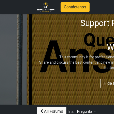
Contáctenos
Support
W
This community is for professiona
Share and discuss the best content and new ma
bette
Hide 
All Forums
Ir a:
Pregunta