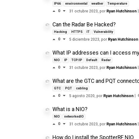
IP66
environmental
weather
Temperature
0
|
31 octubre 2023
, por
Ryan Hutchinson
Can the Radar Be Hacked?
Hacking
HTTPS
IT
Vulnerability
0
5 diciembre 2023
, por
Ryan Hutchinson
What IP addresses can I access my 
NIO
IP
TCP/IP
Default
Radar
0
|
31 octubre 2023
, por
Ryan Hutchinson
What are the GTC and PQT connector
GTC
PQT
cabling
0
|
5 agosto 2020
, por
Ryan Hutchinson
What is a NIO?
NIO
networkedIO
0
|
31 octubre 2023
, por
Ryan Hutchinson
How do I install the SpotterRF NIO