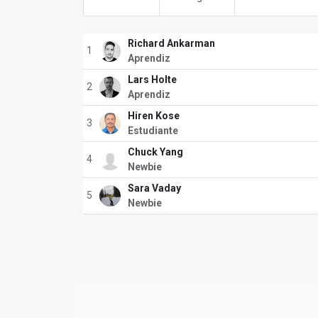
Richard Ankarman
1
Aprendiz
Lars Holte
2
Aprendiz
Hiren Kose
3
Estudiante
Chuck Yang
4
Newbie
Sara Vaday
5
Newbie