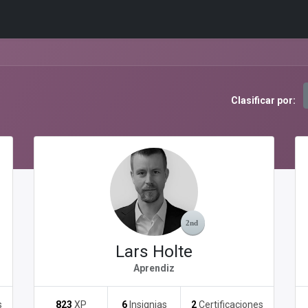
tions
Capabilities
Support
About Us
Partners
Clasificar por:
Lars Holte
Aprendiz
s
823
XP
6
Insignias
2
Certificaciones