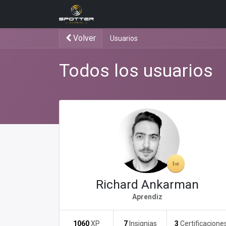
Products
News
Applica
Volver
Usuarios
Todos los usuarios
Richard Ankarman
Aprendiz
1060
XP
7
Insignias
3
Certificacione