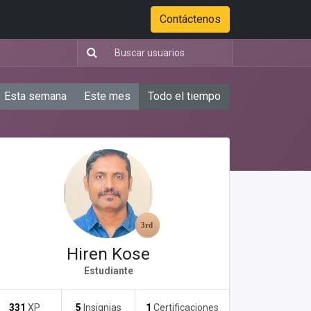
Tienda
Color Options
Stadium of Fire Case Study Download
Contáctenos
Esta semana
Este mes
Todo el tiempo
Hiren Kose
Estudiante
331
XP
5
Insignias
1
Certificaciones