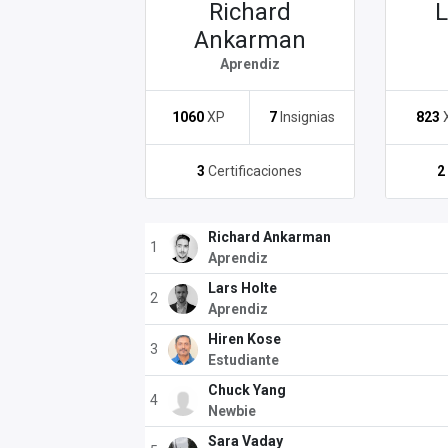
Richard
L
Ankarman
Aprendiz
1060
XP
7
Insignias
823
3
Certificaciones
2
Richard Ankarman
1
Aprendiz
Lars Holte
2
Aprendiz
Hiren Kose
3
Estudiante
Chuck Yang
4
Newbie
Sara Vaday