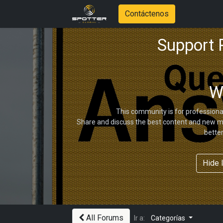
Contáctenos
Support
W
This community is for professiona
Share and discuss the best content and new ma
bette
Hide 
All Forums
Ir a:
Categorías