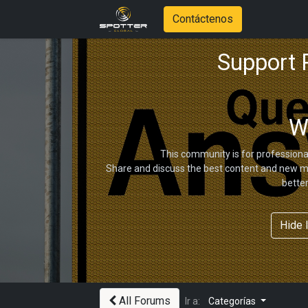
Contáctenos
Support
W
This community is for professiona
Share and discuss the best content and new ma
bette
Hide 
All Forums
Ir a:
Categorías