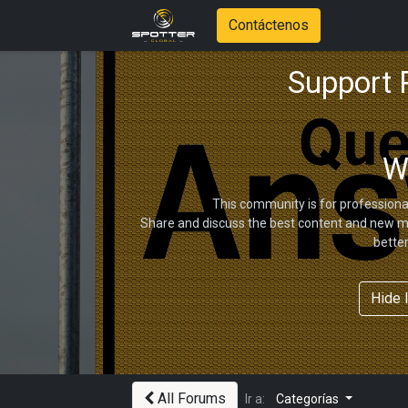
Contáctenos
Support
W
This community is for professiona
Share and discuss the best content and new ma
bette
Hide 
All Forums
Ir a:
Categorías